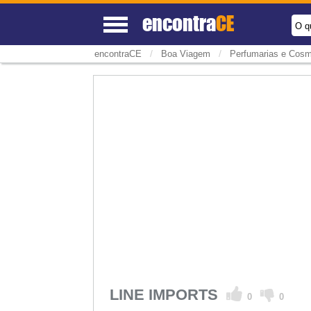
encontra
CE
O q
/
/
encontraCE
Boa Viagem
Perfumarias e Cos
LINE IMPORTS
0
0