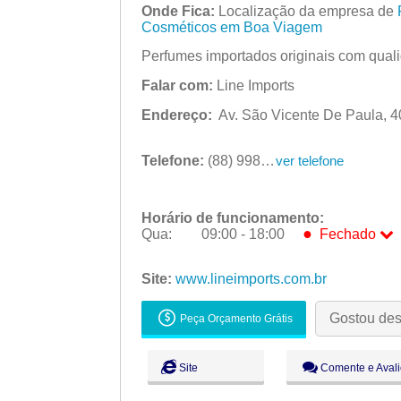
Onde Fica:
Localização da empresa de
Cosméticos em Boa Viagem
Perfumes importados originais com quali
Falar com:
Line Imports
Endereço:
Av. São Vicente De Paula, 4
Telefone:
(88) 9983-62244
ver telefone
Horário de funcionamento:
●
Qua:
09:00 - 18:00
Fechado
Seg:
09:00 - 18:00
Site:
www.lineimports.com.br
Ter:
09:00 - 18:00
●
Qua:
09:00 - 18:00
Fechado
Gostou de
Peça Orçamento Grátis
Qui:
09:00 - 18:00
Sex:
09:00 - 18:00
Site
Comente e Avali
Sáb:
Fechado
Dom:
Fechado