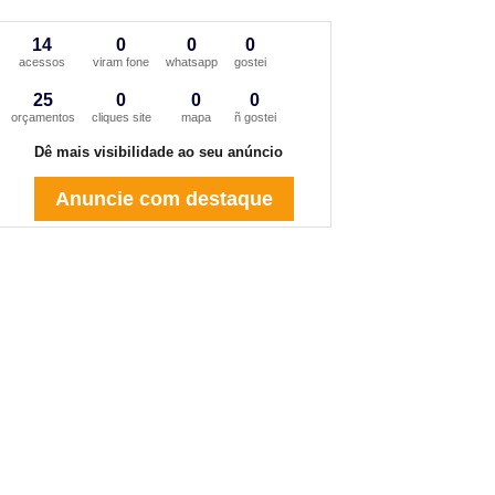
14
0
0
0
acessos
viram fone
whatsapp
gostei
25
0
0
0
orçamentos
cliques site
mapa
ñ gostei
Dê mais visibilidade ao seu anúncio
Anuncie com destaque