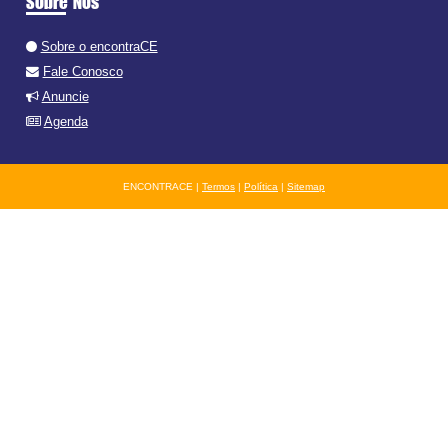
Sobre Nós
Sobre o encontraCE
Fale Conosco
Anuncie
Agenda
ENCONTRACE |
Termos
|
Política
|
Sitemap