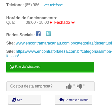
Telefone:
(85) 98687-6379 | (85) 99667-2858
ver telefone
Horário de funcionamento:
●
Qua:
09:00 - 18:00
Fechado
Seg:
09:00 - 18:00
Redes Sociais:
Ter:
09:00 - 18:00
●
Qua:
09:00 - 18:00
Fechado
Site:
www.encontramaracanau.com.br/categorias/desentupi
Qui:
09:00 - 18:00
Site:
https://www.encontrafortaleza.com.br/categorias/limpa
Sex:
09:00 - 18:00
fossas/
Sáb:
Fechado
Dom:
Fechado
Fale via WhatsApp
0
0
Gostou desta empresa?
Site
Comente e Avalie